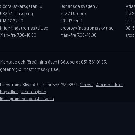
Södra Oskarsgatan 10
Johansdalsvägen 2
Atla
582 73 Linköping
702 31 Örebro
113 
013-12 27 00
019-12 54 11
(ej 
info@lindstromsskylt.se
orebro@lindstromsskylt.se
08-5
Mån–fre 7.00–16.00
Mån–fre 7.00–16.00
stoc
Montage och försäljning även i
Göteborg
:
031-361 01 93
,
goteborg@lindstromsskylt.se
Lindströms Skylt AB, org.nr 556763-6831 ·
Om oss
·
Alla produkter
·
Köpvillkor
·
Referensjobb
Instagram
Facebook
LinkedIn