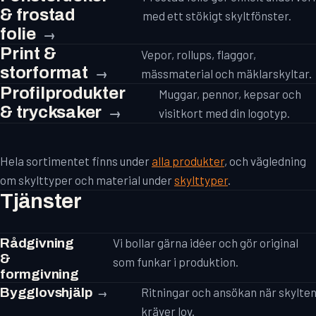
& frostad
med ett stökigt skyltfönster.
folie
Print &
Vepor, rollups, flaggor,
storformat
mässmaterial och mäklarskyltar.
Profilprodukter
Muggar, pennor, kepsar och
& trycksaker
visitkort med din logotyp.
Hela sortimentet finns under
alla produkter
, och vägledning
om skylttyper och material under
skylttyper
.
Tjänster
Rådgivning
Vi bollar gärna idéer och gör original
&
som funkar i produktion.
formgivning
Bygglovshjälp
Ritningar och ansökan när skylte
kräver lov.