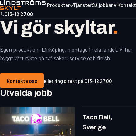
Produkter
Tjänster
Så jobbar vi
Kontakt
013-12 27 00
Vi gör skyltar
.
Egen produktion i Linköping, montage i hela landet. Vi har
byggt vårt rykte på två saker: service och finish.
Kontakta oss
eller ring direkt på 013-12 27 00
Utvalda jobb
Taco Bell,
Sverige