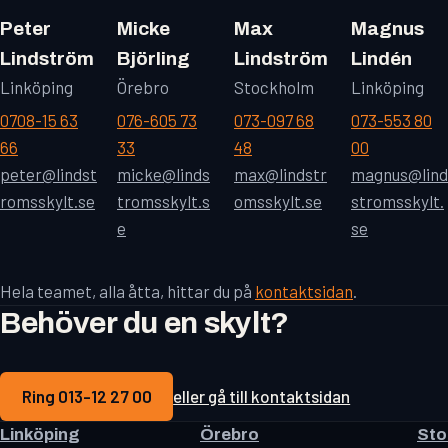
Peter
Micke
Max
Magnus
Lindström
Björling
Lindström
Lindén
Linköping
Örebro
Stockholm
Linköping
0708-15 63
076-605 73
073-097 68
073-553 80
66
33
48
00
peter@lindst
micke@linds
max@lindstr
magnus@lind
romsskylt.se
tromsskylt.s
omsskylt.se
stromsskylt.
e
se
Hela teamet, alla åtta, hittar du på
kontaktsidan
.
Behöver du en skylt?
Ring 013-12 27 00
eller gå till kontaktsidan
Linköping
Örebro
Sto