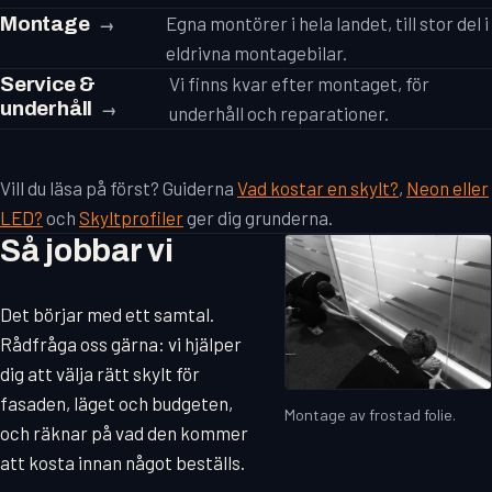
Montage
Egna montörer i hela landet, till stor del i
eldrivna montagebilar.
Service &
Vi finns kvar efter montaget, för
underhåll
underhåll och reparationer.
Vill du läsa på först? Guiderna
Vad kostar en skylt?
,
Neon eller
LED?
och
Skyltprofiler
ger dig grunderna.
Så jobbar vi
Det börjar med ett samtal.
Rådfråga oss gärna: vi hjälper
dig att välja rätt skylt för
fasaden, läget och budgeten,
Montage av frostad folie.
och räknar på vad den kommer
att kosta innan något beställs.