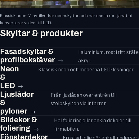
Klassisk neon. Vi nytillverkar neonskyltar, och när gamla rör tjänat ut
konverterar vi dem till LED.
Skyltar & produkter
Fasadskyltar &
I aluminium, rostfritt stål e
profilbokstäver
akryl.
Neon
Klassisk neon och moderna LED-lösningar.
&
LED
Ljuslådor
Från ljuslådan över entrén till
&
stolpskylten vid infarten.
pyloner
Bildekor &
Hel foliering eller enkla dekaler till
foliering
firmabilen.
Fönsterdekor
Frostad folie gör enkelt underver