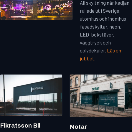
All skyltning när kedjan
rullade ut i Sverige,
utomhus och inomhus:
fasadskyltar, neon,
LED-bokstäver,
väggtryck och
golvdekaler.
Läs om
jobbet
.
Fikratsson Bil
Notar