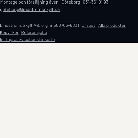
Montage och försäljning även i
Göteborg
:
031-361 01 93
,
goteborg@lindstromsskylt.se
Lindströms Skylt AB, org.nr 556763-6831 ·
Om oss
·
Alla produkter
·
Köpvillkor
·
Referensjobb
Instagram
Facebook
LinkedIn