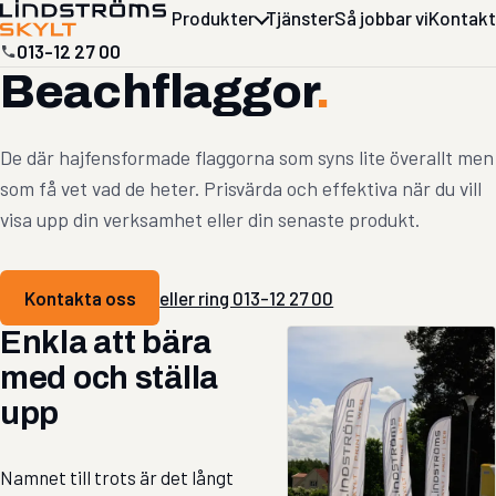
Produkter
Tjänster
Så jobbar vi
Kontakt
013-12 27 00
Beachflaggor
.
De där hajfensformade flaggorna som syns lite överallt men
som få vet vad de heter. Prisvärda och effektiva när du vill
visa upp din verksamhet eller din senaste produkt.
Kontakta oss
eller ring 013-12 27 00
Enkla att bära
med och ställa
upp
Namnet till trots är det långt