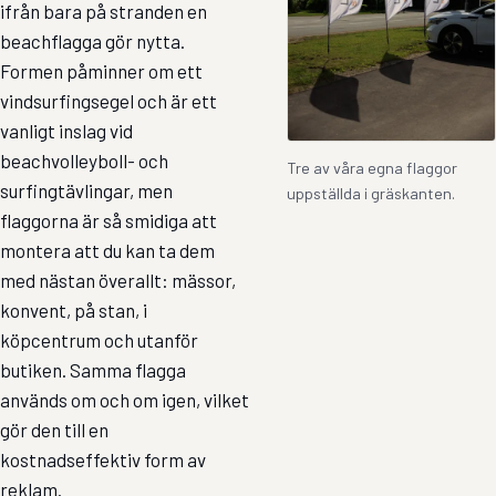
ifrån bara på stranden en
beachflagga gör nytta.
Formen påminner om ett
vindsurfingsegel och är ett
vanligt inslag vid
beachvolleyboll- och
Tre av våra egna flaggor
surfingtävlingar, men
uppställda i gräskanten.
flaggorna är så smidiga att
montera att du kan ta dem
med nästan överallt: mässor,
konvent, på stan, i
köpcentrum och utanför
butiken. Samma flagga
används om och om igen, vilket
gör den till en
kostnadseffektiv form av
reklam.