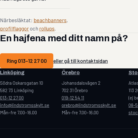
Närbesläktat:
beachbanners
,
profilflaggor
och
rollups
.
En hajfena med ditt namn på?
Ring 013-12 27 00
eller gå till kontaktsidan
Linköping
Örebro
Sto
Södra Oskarsgatan 10
Johansdalsvägen 2
Atla
582 73 Linköping
702 31 Örebro
113 
013-12 27 00
019-12 54 11
(ej 
info@lindstromsskylt.se
orebro@lindstromsskylt.se
08-5
Mån–fre 7.00–16.00
Mån–fre 7.00–16.00
stoc