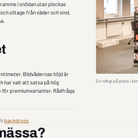
 framme i onödan utan plockas
 och slitage från väder och vind.
na.
et
centimeter. Bildvådernas höjd är
En rollup på plats i 
h har valt att satsa på hög
ete för premiumvarianter. Rådfråga
ch
backdrops
.
a mässa?