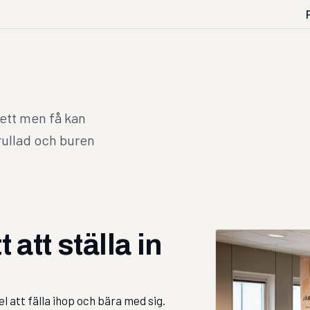
sett men få kan
rullad och buren
t att ställa in
l att fälla ihop och bära med sig.