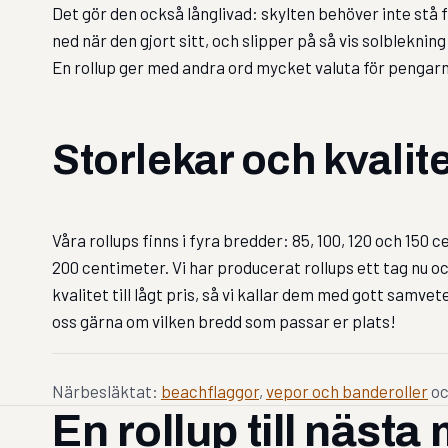
Det gör den också långlivad: skylten behöver inte stå
ned när den gjort sitt, och slipper på så vis solblekning
En rollup ger med andra ord mycket valuta för pengar
Storlekar och kvalit
Våra rollups finns i fyra bredder: 85, 100, 120 och 150 
200 centimeter. Vi har producerat rollups ett tag nu oc
kvalitet till lågt pris, så vi kallar dem med gott samv
oss gärna om vilken bredd som passar er plats!
Närbesläktat:
beachflaggor
,
vepor och banderoller
o
En rollup till näst