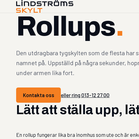
Rollups
.
Den utdragbara tygskylten som de flesta har 
namnet på. Uppställd på några sekunder, hop
under armen lika fort.
Kontakta oss
eller ring 013-12 27 00
Lätt att ställa upp, lät
En rollup fungerar lika bra inomhus som ute och är enke